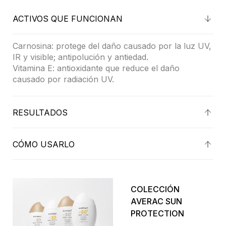
ACTIVOS QUE FUNCIONAN
Carnosina: protege del daño causado por la luz UV,
IR y visible; antipolución y antiedad.
Vitamina E: antioxidante que reduce el daño
causado por radiación UV.
RESULTADOS
Protección de amplio espectro (UVA, UVB, IR y luz
azul) y piel visiblemente más firme y elástica.
Testado dermatológicamente.
CÓMO USARLO
Aplicar por la mañana sobre la piel limpia y seca.
Extender uniformemente en rostro, cuello y escote.
Reaplicar tras exposición solar prolongada o
contacto con el agua.
COLECCIÓN
Apto para todo tipo de pieles.
AVERAC SUN
PROTECTION