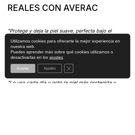
REALES CON AVERAC
"Protege y deja la piel suave, perfecta bajo el
maquillaje."
Utilizamos cookies para ofrecerte la mejor experiencia en
Clara
nuestra web.
Puedes aprender más sobre qué cookies utilizamos o
desactivarlas en los
ajustes
.
"Por fin un solar que no deja película blanca."
Bea
Cerrar el banner de cookies RGPD
Aceptar
Ajustes
"Lo uso cada día y noto la piel más protegida y
cómoda."
Patricia
"Textura ligera y nada grasa, se absorbe
enseguida."
Lucía