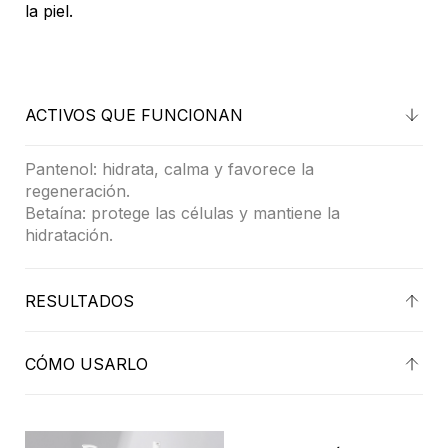
la piel.
ACTIVOS QUE FUNCIONAN
Pantenol: hidrata, calma y favorece la
regeneración.
Betaína: protege las células y mantiene la
hidratación.
RESULTADOS
Piel limpia, fresca e hidratada, con efecto calmante.
Testado dermatológica y oftalmológicamente.
CÓMO USARLO
Aplicar con un algodón sobre rostro, ojos y labios.
Deslizar suavemente hasta eliminar el maquillaje.
No necesita aclarado.